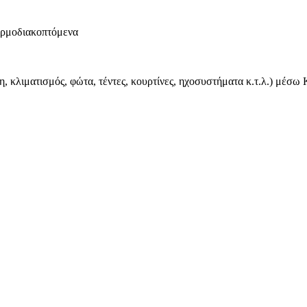
ερμοδιακοπτόμενα
O
η, κλιματισμός, φώτα, τέντες, κουρτίνες, ηχοσυστήματα κ.τ.λ.) μέσ