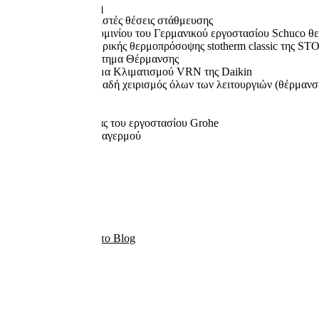
Υπόγεια Αποθήκη
Δύο υπόγειες κλειστές θέσεις στάθμευσης
Κουφώματα Αλουμινίου του Γερμανικού εργοστασίου Schuco θ
Συστήματα Εξωτερικής θερμοπρόσοψης stotherm classic της ST
Ενδοδαπέδιο Σύστημα Θέρμανσης
Αυτόνομο Σύστημα Κλιματισμού VRN της Daikin
Έξυπνο σπίτι, δηλαδή χειρισμός όλων των λειτουργιών (θέρμανσ
tablet.
Είδη Υγιεινής
Είδη Κρουνοποιίας του εργοστασίου Grohe
Εγκατάσταση Συναγερμού
Επιστροφή στο Blog
Επόμενο
Τηλέφωνο