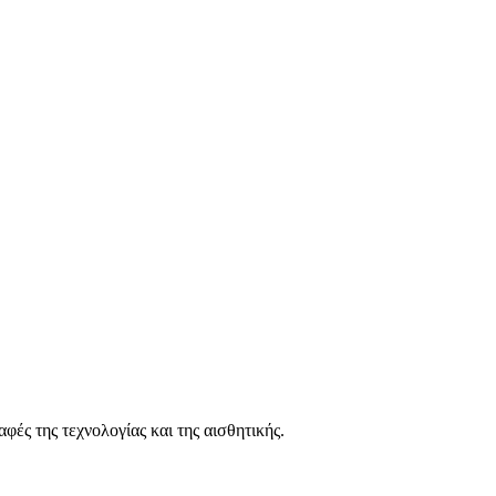
ΟΝΟΜΩΝ ΚΑΤΟΙΚΙΩΝ
ΟΓΙΑ ΓΙΑ ΤΟ ΕΡΓΟ
 υπάρχει ένα συγκρότημα έξι αυτόνομων κατοικιών, μοναδικής
άς κοντά στο κέντρο της και με εύκολη πρόσβαση στην Εθνικ
άζουν με:
φές της τεχνολογίας και της αισθητικής.