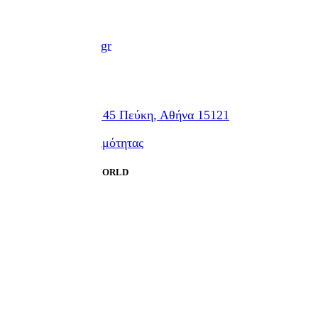
Email
technek@technek.gr
Διεύθυνση
Εθν. Αντιστάσεως 45 Πεύκη, Αθήνα 15121
Δήλωση προσβασιμότητας
Designed by HUMAN WORLD