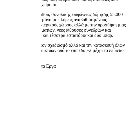
έλαβαν μέρος στο εγχείρημα.
Το ανακαινισμένο Hilton, συνολικής επιφάνειας δόμησης 55.000
m2, λειτούργησε όχι μόνο με πλήρως αναβαθμισμένους
εσωτερικούς και εξωτερικούς χώρους αλλά με την προσθήκη μίας
νέας πτέρυγας 74 δωματίων, νέες αίθουσες συνεδρίων και
εκδηλώσεων, καθώς και τέσσερα εστιατόρια και δύο μπαρ.
Η εταιρεία ανέλαβε τον σχεδιασμό αλλά και την κατασκευή όλων
των μηχανολογικών δικτύων από το επίπεδο +2 μέχρι το επίπεδο
-2
Επιστροφή στα Εργα
View All Projects
Επόμενο Εργο
Τηλέφωνο
211 100 6060
Email